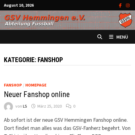
Zum
August 10, 2026
Inhalt
springen
MENÜ
KATEGORIE:
FANSHOP
FANSHOP
/
HOMEPAGE
Neuer Fanshop online
von
LS
März 25, 2020
0
Ab sofort ist der neue GSV Hemmingen Fanshop online.
Dort findet man alles was das GSV-Fanherz begehrt. Von