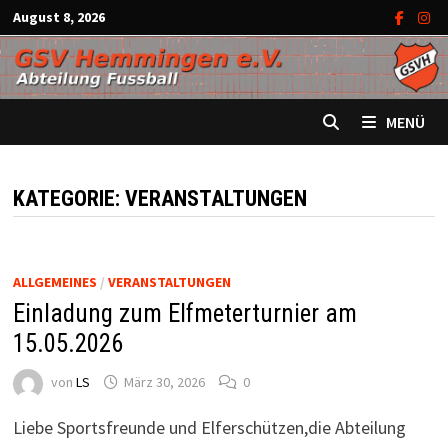
Zum
August 8, 2026
Inhalt
springen
MENÜ
KATEGORIE:
VERANSTALTUNGEN
ALLGEMEINES
/
VERANSTALTUNGEN
Einladung zum Elfmeterturnier am
15.05.2026
von
LS
März 30, 2026
0
Liebe Sportsfreunde und Elferschützen,die Abteilung